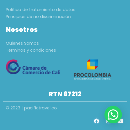
Política de tratamiento de datos
Principios de no discriminación
Nosotros
Quienes Somos
Terminos y condiciones
RTN 67212
© 2023 | pacifictravel.co
F
I
Y
a
n
o
c
s
u