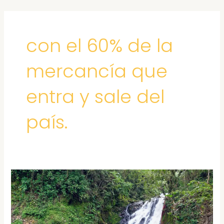
Ir
al
contenido
con el 60% de la
mercancía que
entra y sale del
país.
BAHIA
MALAGA
CASCADAS