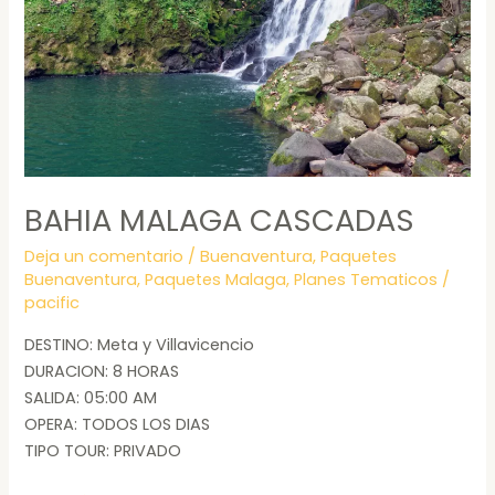
BAHIA MALAGA CASCADAS
Deja un comentario
/
Buenaventura
,
Paquetes
Buenaventura
,
Paquetes Malaga
,
Planes Tematicos
/
pacific
DESTINO: Meta y Villavicencio
DURACION: 8 HORAS
SALIDA: 05:00 AM
OPERA: TODOS LOS DIAS
TIPO TOUR: PRIVADO