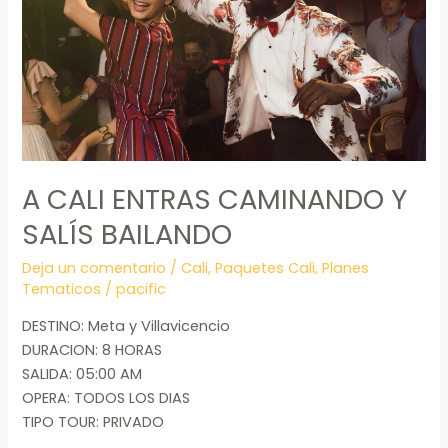
SALÍS
BAILANDO
A CALI ENTRAS CAMINANDO Y
SALÍS BAILANDO
Deja un comentario
/
Cali
,
Paquetes Cali
,
Planes
Tematicos
/
pacific
DESTINO: Meta y Villavicencio
DURACION: 8 HORAS
SALIDA: 05:00 AM
OPERA: TODOS LOS DIAS
TIPO TOUR: PRIVADO