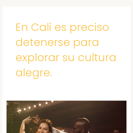
Ir
al
contenido
En Cali es preciso
detenerse para
explorar su cultura
alegre.
A
CALI
ENTRAS
CAMINANDO
Y