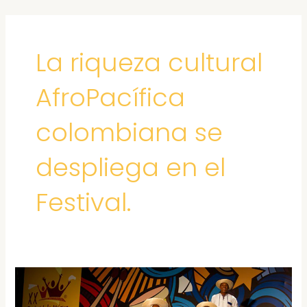
Ir
al
contenido
La riqueza cultural
AfroPacífica
colombiana se
despliega en el
Festival.
FESTIVAL
PETRONIO