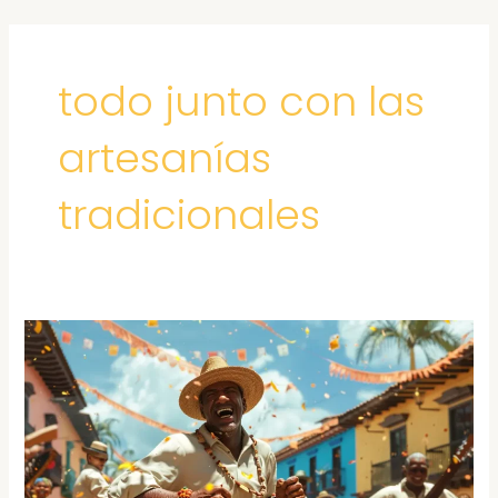
Ir
al
contenido
todo junto con las
artesanías
tradicionales
TOUR
DE
GASTRONOMIA
Y
ARTESANIAS