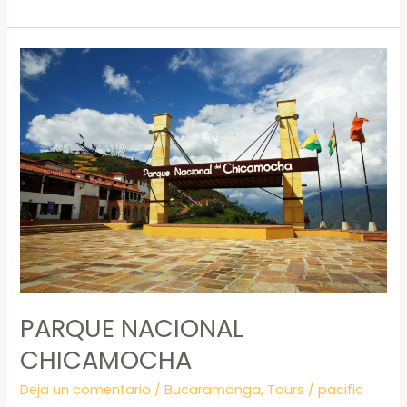
PARQUE
NACIONAL
CHICAMOCHA
PARQUE NACIONAL
CHICAMOCHA
Deja un comentario
/
Bucaramanga
,
Tours
/
pacific