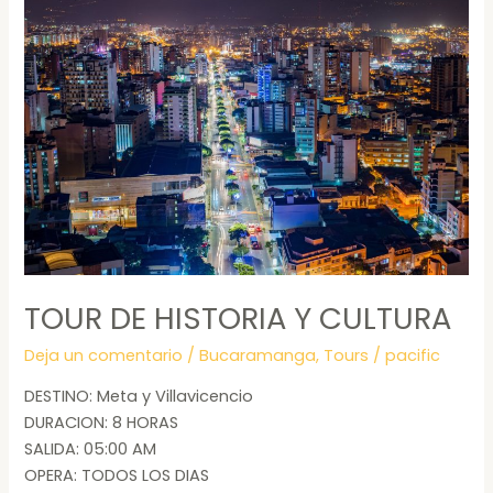
DE
HISTORIA
Y
CULTURA
TOUR DE HISTORIA Y CULTURA
Deja un comentario
/
Bucaramanga
,
Tours
/
pacific
DESTINO: Meta y Villavicencio
DURACION: 8 HORAS
SALIDA: 05:00 AM
OPERA: TODOS LOS DIAS