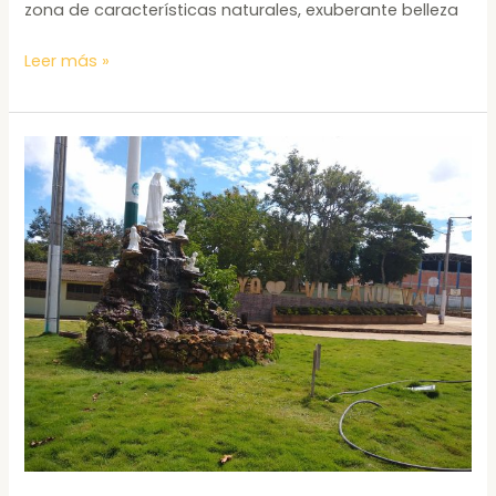
zona de características naturales, exuberante belleza
Leer más »
SAN
GIL
–
BARICHARA
–
GUANE