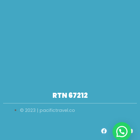
RTN 67212
© 2023 | pacifictravel.co
F
I
Y
a
n
o