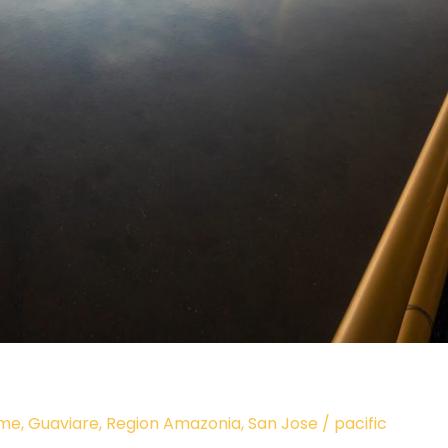
ome
,
Guaviare
,
Region Amazonia
,
San Jose
/
pacific