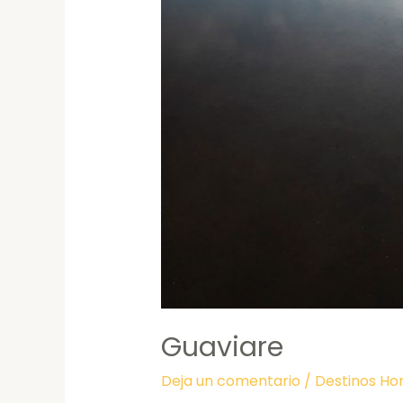
Guaviare
Deja un comentario
/
Destinos H