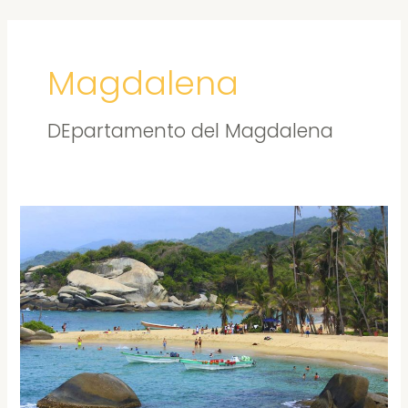
Ir
al
contenido
Magdalena
DEpartamento del Magdalena
TOUR
PARQUE
TAYRONA