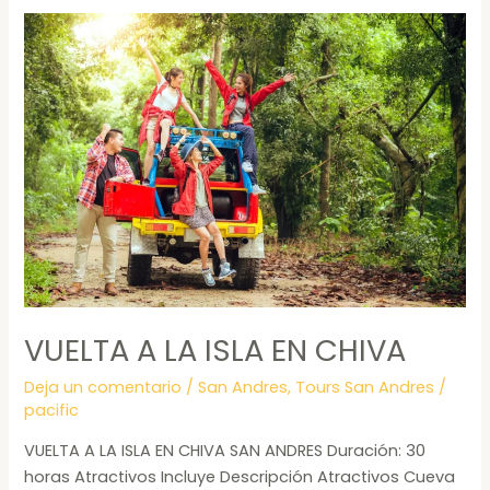
VUELTA
A
LA
ISLA
EN
CHIVA
VUELTA A LA ISLA EN CHIVA
Deja un comentario
/
San Andres
,
Tours San Andres
/
pacific
VUELTA A LA ISLA EN CHIVA SAN ANDRES Duración: 30
horas Atractivos Incluye Descripción Atractivos Cueva