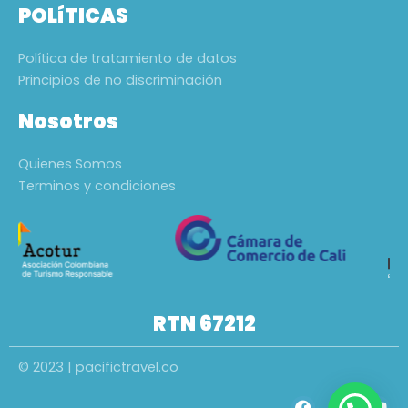
POLíTICAS
Política de tratamiento de datos
Principios de no discriminación
Nosotros
Quienes Somos
Terminos y condiciones
RTN 67212
© 2023 | pacifictravel.co
F
I
Y