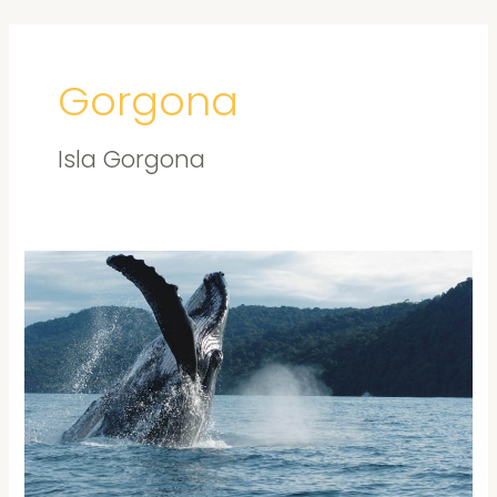
Ir
al
contenido
Gorgona
Isla Gorgona
Isla
Gorgona