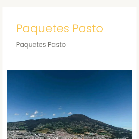
Ir
al
contenido
Paquetes Pasto
Paquetes Pasto
PASTO
LA
CIUDAD
SORPRESA
+
LAS
LAJAS