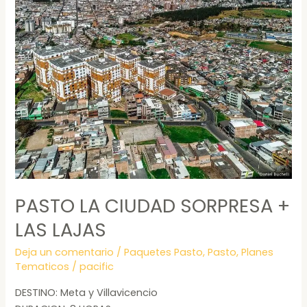
PASTO LA CIUDAD SORPRESA +
LAS LAJAS
Deja un comentario
/
Paquetes Pasto
,
Pasto
,
Planes
Tematicos
/
pacific
DESTINO: Meta y Villavicencio