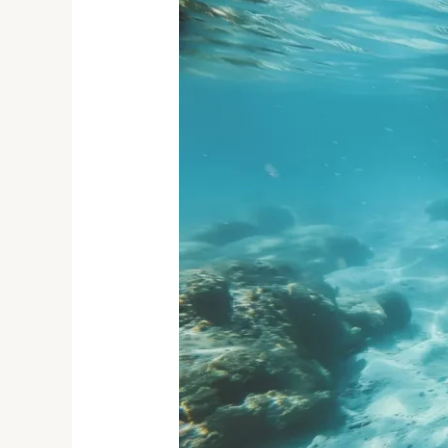
MINI
CURSO
DE
BUCEO