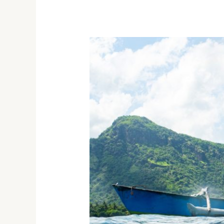
VUELTA
A
LA
ISLA
EN
LANCHA